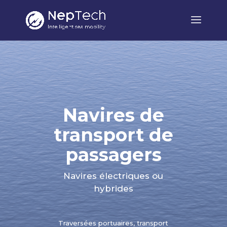
Navires de
transport de
passagers
Navires électriques ou
hybrides
Traversées portuaires, transport