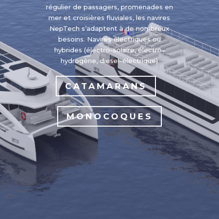
régulier de passagers, promenades en
mer et croisières fluviales, les navires
NepTech s’adaptent à de nombreux
besoins. Navires électriques ou
hybrides (électro-solaire, électro-
hydrogène, diesel-électrique)
CATAMARANS
MONOCOQUES