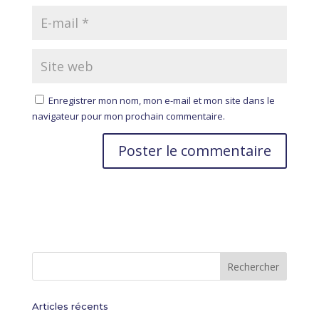
Enregistrer mon nom, mon e-mail et mon site dans le
navigateur pour mon prochain commentaire.
A
l
t
e
r
n
a
t
i
Articles récents
v