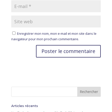
Enregistrer mon nom, mon e-mail et mon site dans le
navigateur pour mon prochain commentaire.
A
l
t
e
r
n
a
t
i
Articles récents
v