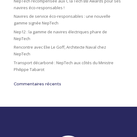
NepTech récompensée aux C la Tech BB Awards pour ses
e
navires éco-responsables !
:
Navires de service éco-responsables : une nouvelle
gamme signée NepTech
Nep12 : la gamme de navires électriques phare de
NepTech
Rencontre avec Elie Le Goff, Architecte Naval chez
NepTech
Transport décarboné : NepTech aux côtés du Ministre
Philippe Tabarot
Commentaires récents