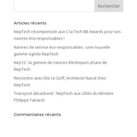
n
a
t
i
Articles récents
v
NepTech récompensée aux C la Tech BB Awards pour ses
e
navires éco-responsables !
:
Navires de service éco-responsables : une nouvelle
gamme signée NepTech
Nep12 : la gamme de navires électriques phare de
NepTech
Rencontre avec Elie Le Goff, Architecte Naval chez
NepTech
Transport décarboné : NepTech aux côtés du Ministre
Philippe Tabarot
Commentaires récents