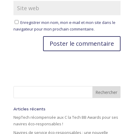
Enregistrer mon nom, mon e-mail et mon site dans le
navigateur pour mon prochain commentaire.
A
l
t
e
r
n
a
t
i
Articles récents
v
NepTech récompensée aux C la Tech BB Awards pour ses
e
navires éco-responsables !
:
Navires de service éco-responsables : une nouvelle